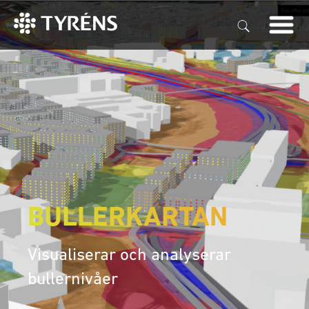
Bullerkartan
Construction
Nyheter
Kontakta oss
Webbinarium
BULLERKARTAN
Visualiserar och analyserar
bullernivåer